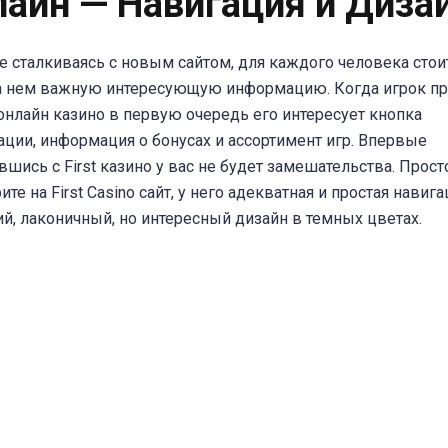
айн — Навигация и Диза
 сталкиваясь с новым сайтом, для каждого человека стои
а нем важную интересующую информацию. Когда игрок пр
 онлайн казино в первую очередь его интересует кнопка
ации, информация о бонусах и ассортимент игр. Впервые
вшись с First казино у вас не будет замешательства. Прост
те на First Casino сайт, у него адекватная и простая навига
й, лаконичный, но интересный дизайн в темных цветах.