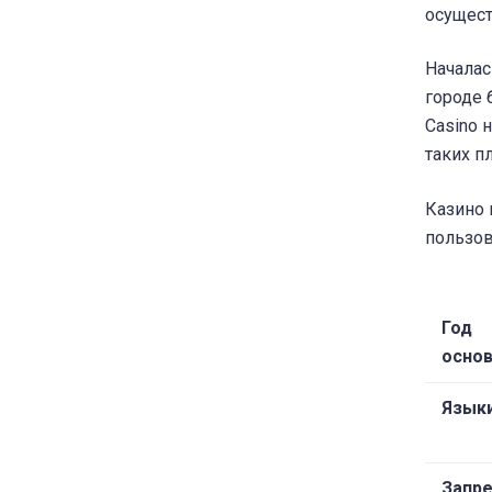
осущест
Началас
городе 
Casino 
таких п
Казино 
пользов
Год
основ
Языки
Запр