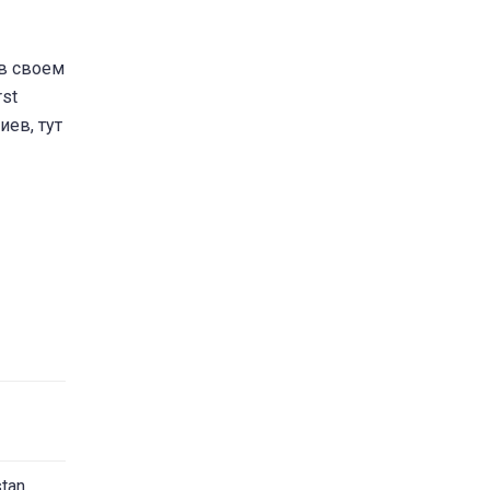
 в своем
st
иев, тут
stan