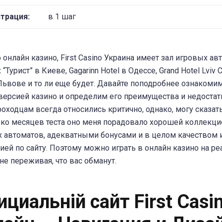
трация:
в 1 шаг
онлайн казино, First Casino Украина имеет зал игровых ав
 “Турист” в Киеве, Gagarinn Hotel в Одессе, Grand Hotel Lviv 
Львове и то ли еще будет. Давайте поподробнее ознакомим
версией казино и определим его преимущества и недостат
оходцам всегда относились критично, однако, могу сказать,
ко месяцев теста оно меня порадовало хорошей коллекци
 автоматов, адекватными бонусами и в целом качеством 
ией по сайту. Поэтому можно играть в онлайн казино на р
 не переживая, что вас обманут.
циальній сайт First Casi