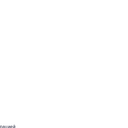
трацией