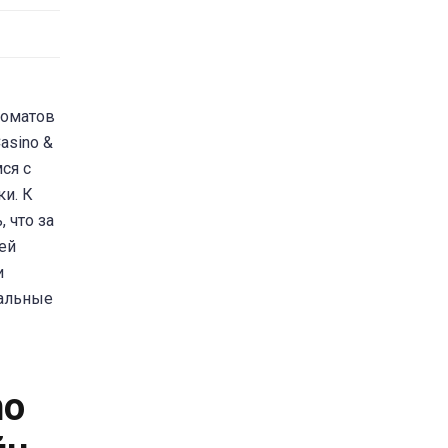
томатов
Casino &
ся с
ки. К
 что за
ей
и
еальные
no