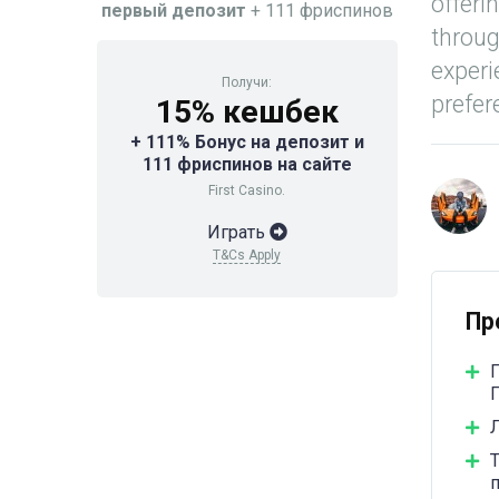
offeri
первый депозит
+ 111 фриспинов
throug
experi
Получи:
prefer
15% кешбек
+ 111% Бонус на депозит и
111 фриспинов на сайте
First Casino.
Играть
T&Cs Apply
Пр