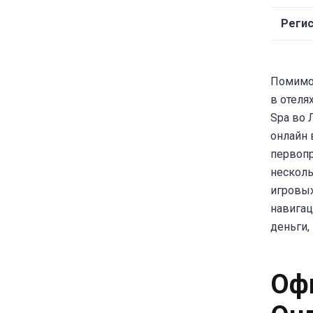
Регис
Помимо 
в отелях
Spa во 
онлайн 
первопр
несколь
игровых
навигац
деньги,
Офи