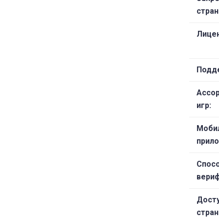
стран
Лицен
Подд
Ассо
игр:
Моби
прил
Спос
вериф
Дост
стран