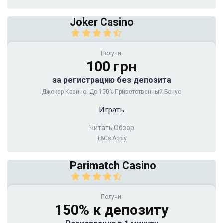
Joker Casino
Получи:
100 грн
за регистрацию без депозита
Джокер Казино. До 150% Приветственный Бонус
Играть
Читать Обзор
T&Cs Apply
Parimatch Casino
Получи:
150% к депозиту