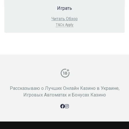
Играть
Читать Обзор
T&Cs Apply
Рассказываю о Лучших Онлайн Казино в Украине,
Игровых Автоматах и Бонусах Казино