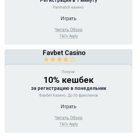
Регистрация в 1 минуту
Parimatch казино.
Играть
Читать Обзор
T&Cs Apply
Favbet Casino
Получи:
10% кешбек
за регистрацию в понедельник
Фавбет Казино. До 50 фриспинов
Играть
Читать Обзор
T&Cs Apply