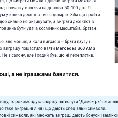
ія, що виграти можна. І дійсно виграти можна! Я
дол
, спочатку вносячи на депозит 50-100 дол. Я
м у кілька десятків тисяч доларів. Хіба що пройти
щоб сильно не ризикувати, а виграти джекпот в
 повинна бути удача космічних масштабів, братан.
, але менше, а коли виграєш – брати паузу і
ього виграшу пощастило взяти
Mercedes S63 AMG
. Не з салону, але і радий був, що ні переплатив.
роші, а не іграшками бавитися.
освіду, то рекомендую спершу натиснути “Демо-гра” на онлай
що таке виграшні лінії і що дають спеціальні символи.
 головні символи, які множать виграш, дають бонуси і замі