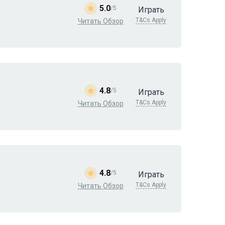
5.0
/5
Играть
T&Cs Apply
Читать Обзор
4.8
/5
Играть
T&Cs Apply
Читать Обзор
4.8
/5
Играть
T&Cs Apply
Читать Обзор