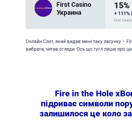
15%
First Casino
Украина
+ 111% 
First Casin
Онлайн Слот, який видав мені таку ласунку – Fir
вибрати, читав огляди. Ось що гугл пише про це
Fire in the Hole x
підриває символи пор
залишилося це коло за