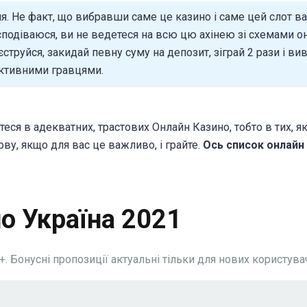
ня. Не факт, що вибравши саме це казино і саме цей слот ва
 сподіваюся, ви не ведетеся на всю цю ахінею зі схемами о
єструйся, закидай певну суму на депозит, зіграй 2 рази і вив
ктивними гравцями.
йтеся в адекватних, трастових Онлайн Казино, тобто в тих, я
ову, якщо для вас це важливо, і грайте.
Ось список онлайн 
о Україна 2021
+. Бонусні пропозиції актуальні тільки для нових користува