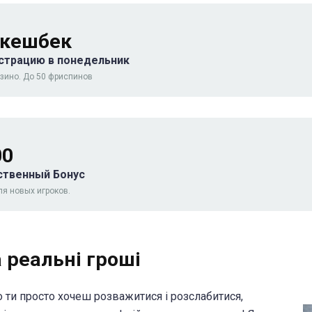
 кешбек
истрацию в понедельник
зино. До 50 фриспинов
00
ственный Бонус
ля новых игроков.
 реальні гроші
 ти просто хочеш розважитися і розслабитися,