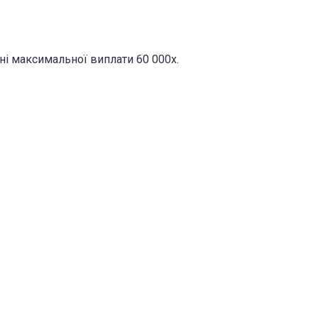
ні максимальної виплати 60 000x.