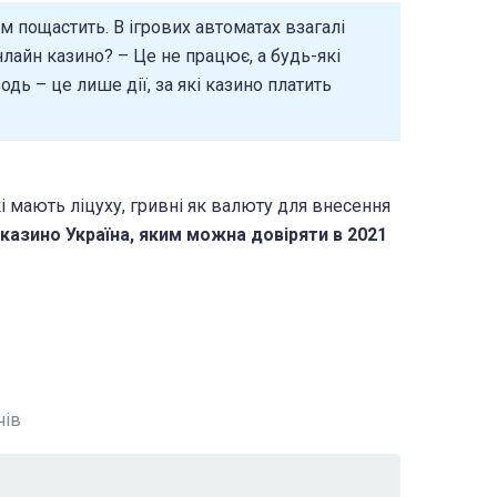
м пощастить. В ігрових автоматах взагалі
нлайн казино? – Це не працює, а будь-які
одь – це лише дії, за які казино платить
кі мають ліцуху, гривні як валюту для внесення
казино Україна, яким можна довіряти в 2021
чів