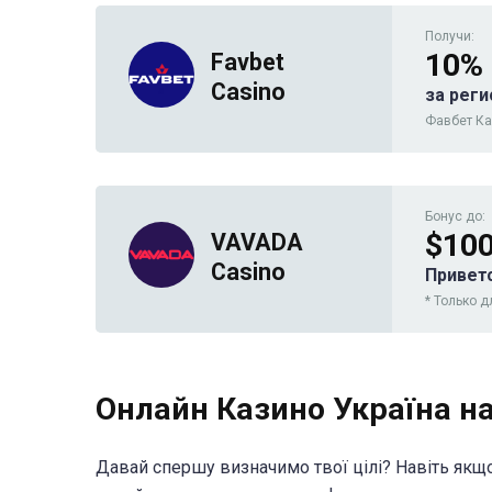
Получи:
10%
Favbet
Casino
за рег
Фавбет Ка
Бонус до:
$10
VAVADA
Casino
Привет
* Только д
Онлайн Казино Україна на
Давай спершу визначимо твої цілі? Навіть якщо