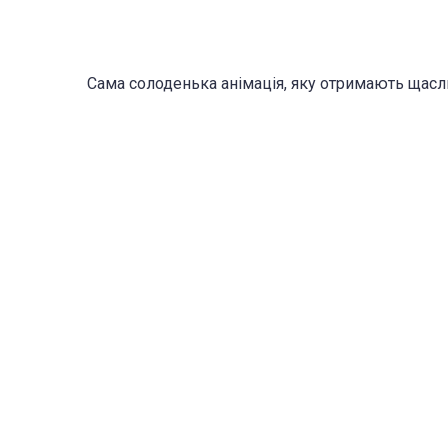
Сама солоденька анімація, яку отримають щасли