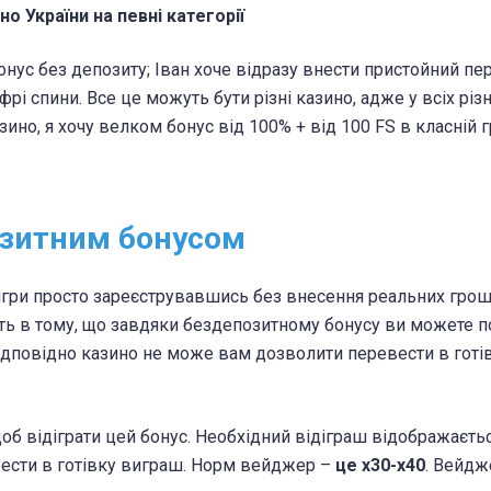
о України на певні категорії
нус без депозиту; Іван хоче відразу внести пристойний пе
фрі спини. Все це можуть бути різні казино, адже у всіх різ
ино, я хочу велком бонус від 100% + від 100 FS в класній 
зитним бонусом
 ігри просто зареєструвавшись без внесення реальних грош
ть в тому, що завдяки бездепозитному бонусу ви можете по
ідповідно казино не може вам дозволити перевести в готі
 щоб відіграти цей бонус. Необхідний відіграш відображаєт
евести в готівку виграш. Норм вейджер –
це х30-х40
. Вейдж