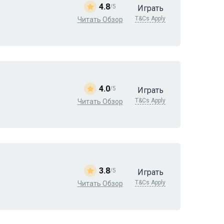
4.8
/5
Играть
T&Cs Apply
Читать Обзор
4.0
/5
Играть
T&Cs Apply
Читать Обзор
3.8
/5
Играть
T&Cs Apply
Читать Обзор