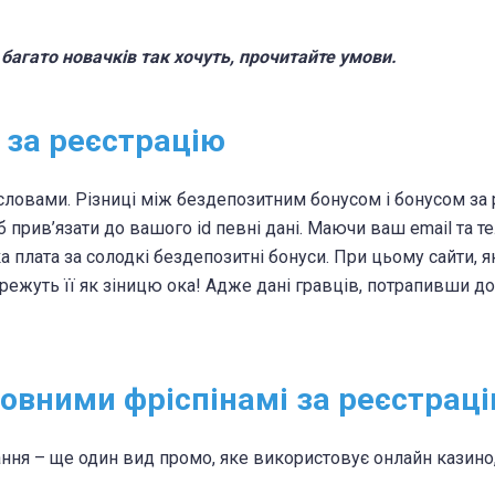
багато новачків так хочуть, прочитайте умови.
 за реєстрацію
словами. Різниці між бездепозитним бонусом і бонусом за 
 прив’язати до вашого id певні дані. Маючи ваш email та 
ика плата за солодкі бездепозитні бонуси. При цьому сайти,
ережуть її як зіницю ока! Адже дані гравців, потрапивши д
овними фріспінамі за реєстрац
ання – ще один вид промо, яке використовує онлайн казино