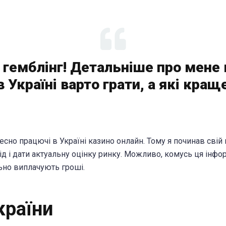
в гемблінг! Детальніше про мен
в Україні варто грати, а які кра
чесно працючі в Україні казино онлайн. Тому я починав свій
ід і дати актуальну оцінку ринку. Можливо, комусь ця інфор
льно виплачують гроші.
країни