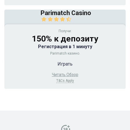
Parimatch Casino
Получи:
150% к депозиту
Регистрация в 1 минуту
Parimatch казино.
Играть
Читать Обзор
T&Cs Apply