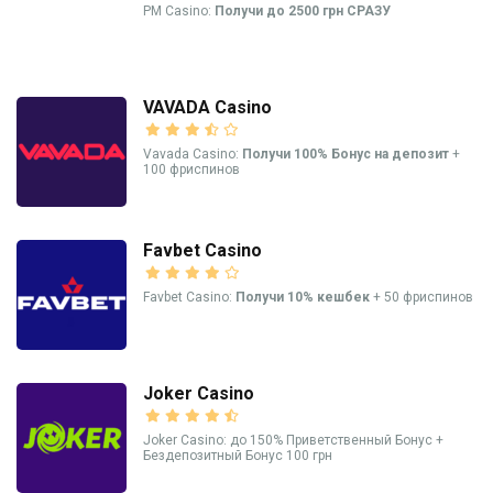
PM Casino:
Получи до 2500 грн СРАЗУ
VAVADA Casino
Vavada Casino:
Получи 100% Бонус на депозит
+
100 фриспинов
Favbet Casino
Favbet Casino:
Получи 10% кешбек
+ 50 фриспинов
Joker Casino
Joker Casino: до 150% Приветственный Бонус +
Бездепозитный Бонус 100 грн