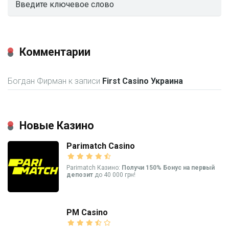
Комментарии
Богдан Фирман
к записи
First Casino Украина
Новые Казино
Parimatch Casino
Parimatch Казино:
Получи 150% Бонус на первый
депозит
до 40 000 грн!
PM Casino