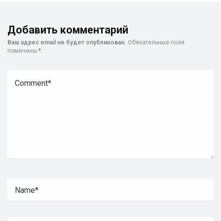
Добавить комментарий
Ваш адрес email не будет опубликован.
Обязательные поля
помечены
*