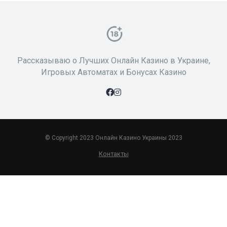
Рассказываю о Лучших Онлайн Казино в Украине,
Игровых Автоматах и Бонусах Казино
© Copyright 2023 Онлайн Казино Украины 2023
Контакты