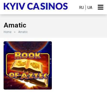
RU
UA
Amatic
Home
»
Amatic